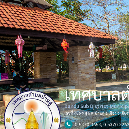
เทศบาล
Bandu Sub District Municip
เลขที่ 486 หมู่ 6 ต.บ้านดู่ อ.เมือง จ.เช
0-5370-3653, 0-5370-326