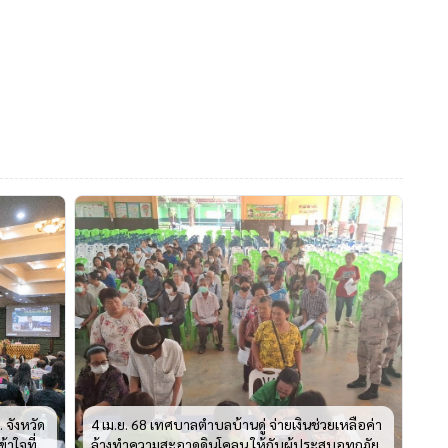
 จังหวัด
4 เม.ย. 68 เทศบาลตำบลบ้านดู่ จ่ายเงินช่วยเหลือค่า
้าใจที่
ล้างทำความสะอาดดินโคลน ให้กับผู้ประสบอุทกภัย