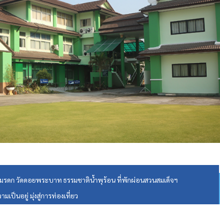
 มรดก วัดดอยพระบาท ธรรมชาติน้ำพุร้อน ที่พักผ่อนสวนสมเด็จฯ
ป็นอยู่ มุ่งสู่การท่องเที่ยว