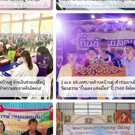
ถูกต้องเกี่ยวกับการเลือกตั้งเชิงสมานฉันท์ใ
วลา 16:39:35 น. | อ่าน 217 ครั้ง
เมื่อ 08 เมษายน 2568 เวลา 16:03:11 น. | อ่าน
ตั้งสมาชิกสภาเทศบาลและนายกเทศมนตรี ผ
ระบบ Zoom M
านดู่ จ่ายเงินช่วยเหลือผู้
2 เม.ย. 68 เทศบาลตำบลบ้านดู่ เข้าร่วมงา
างทำความสะอาดดินโคลน)
วัฒนธรรม "กิ๋นแลง แต่งเมือง" ปี 2568 จัดโ
วัฒนธรรมตำบลบ้านดู่
วลา 20:09:44 น. | อ่าน 236 ครั้ง
เมื่อ 02 เมษายน 2568 เวลา 23:22:51 น. | อ่าน