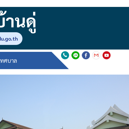
านดู่
du.go.th
อเทศบาล