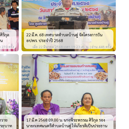
ิริกุล
22 มี.ค. 68 เทศบาลตำบลบ้านดู่ จัดโครงการวัน
็น
อปพร. ประจำปี 2568
ส้อั่ว
 270 ครั้ง
เมื่อ 22 มีนาคม 2568 เวลา 19:23:41 น. | อ่าน 448 ครั้ง
ีถวาย
17 มี.ค 2568 09.00 น. นางพีระพรรณ ศิริกุล รอง
ีพระบาท
นายกเทศมนตรีตำบลบ้านดู่ ให้เกียรติเป็นประธาน