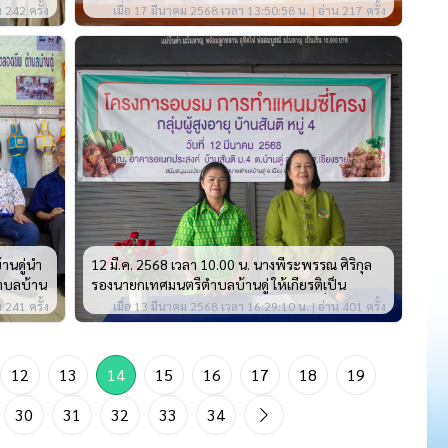
 เนื่องใน
เปิดโครงการอบรมทำแคบหมู
 242 ครั้ง
เมื่อ 17 มีนาคม 2568 เวลา 13:50:58 น. | อ่าน 217 ครั้ง
านดู่นำ
12 มี.ค. 2568 เวลา 10.00 น. นางพีระพรรณ ศิริกุล
ำบลบ้าน
รองนายกเทศมนตรีตำบลบ้านดู่ ให้เกียรติเป็น
ยุตลอดชีพ
ประธานเปิดโครงการอบรมการทำแหนมซี่โครง
 241 ครั้ง
เมื่อ 13 มีนาคม 2568 เวลา 16:29:10 น. | อ่าน 401 ครั้ง
12
13
14
15
16
17
18
19
30
31
32
33
34
Next Page