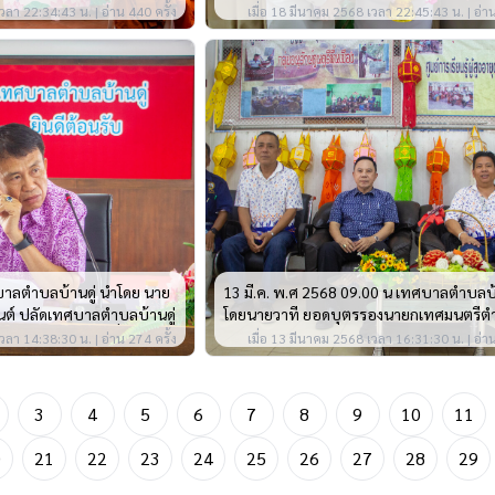
้าหน้าที่ ประจำ
สมเด็จพระจุลจอมเกล้าเจ้าอยู่หัว รัชกาลที่ 5
วลา 22:34:43 น. | อ่าน 440 ครั้ง
เมื่อ 18 มีนาคม 2568 เวลา 22:45:43 น. | อ่าน
8
วันท้องถิ่นไทย ประจำปี 2568
บาลตำบลบ้านดู่ นำโดย นาย
13 มี.ค. พ.ศ 2568 09.00 น เทศบาลตำบลบ้
นต์ ปลัดเทศบาลตำบลบ้านดู่
โดยนายวาที ยอดบุตรรองนายกเทศมนตรีต
ละซักซ้อมเจ้าหน้าที่ประจำ
ดู่ และคณะนักเรียนศูนย์การเรียนรู้ผู้สูงอา
วลา 14:38:30 น. | อ่าน 274 ครั้ง
เมื่อ 13 มีนาคม 2568 เวลา 16:31:30 น. | อ่าน
อกตั้งสมาชิกสภาเทศบาล
ตำบลบ้านดู่(โรงเรียนผู้สูงอายุ)
3
4
5
6
7
8
9
10
11
0
21
22
23
24
25
26
27
28
29