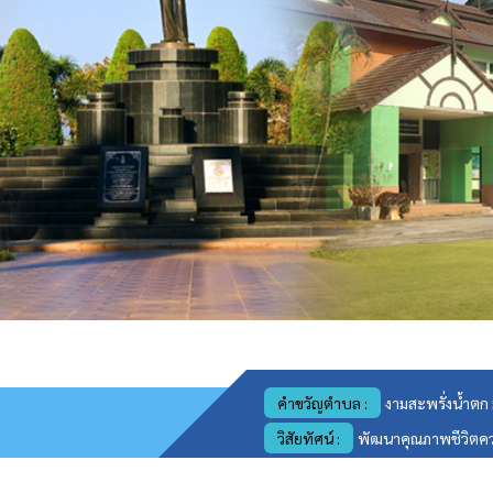
คำขวัญตำบล :
งามสะพรั่งน้ำตก
วิสัยทัศน์ :
พัฒนาคุณภาพชีวิตความเ