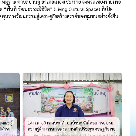
ี่ ๒ ตำบลบ้านดู่ อำเภอเมืองเชียงราย จังหวัดเชียงรายเพื่อ
นที่ วัฒนธรรมมีชีวิต” (Living Cultural Space) ที่เปิด
ุนทางวัฒนธรรมสู่เศรษฐกิจสร้างสรรค์ของชุมชนอย่างยั่งยืน
มคณะผู้
14 ก.ค. 69 เทศบาลตำบลบ้านดู่ จัดโครงการอบรม
ห้ดำรง
ความรู้ด้านการเกษตรตามหลักปรัชญาเศรษฐกิจพอ
าลตำบล
เพียง หลักสูตร การเพาะเห็ดนางฟ้า ประจำปี2569
น 17 ครั้ง
เมื่อ 14 กรกฎาคม 2569 เวลา 16:47:56 น. | อ่าน 44 ครั้ง