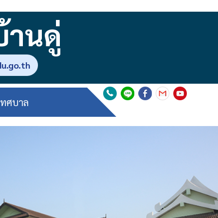
านดู่
du.go.th
อเทศบาล