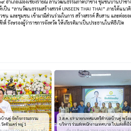
อำเภอเมืองเชียงรายณ ลานวัฒนธรรมกาดป่าซาง ชุมชนบ้านป่าซาง หมู่ท
้เป็น “ลานวัฒนธรรมสร้างสรรค์ UNSEEN THAI THAI” ภายใต้แนวคิด “พื้
ชน และชุมชน เข้ามามีส่วนร่วมในการ สร้างสรรค์ สืบสาน และต่อยอดท
ักดิ์ รังษรองผู้ว่าราชการจังหวัด ให้เกียรติมาเป็นประธานในพิธีเปิด
้านดู่ จัดกิจกรรมธรรม
3 ส.ค. 69 นายกเทศมนตรีตำบลบ้านดู่ พร้อ
ัดขัวแคร่ หมู่ 1
บริหาร ร่วมส่งพนักงานเทศบาล ไปแต่งตั้งใ
ตำแหน่ง หัวหน้าฝ่ายปกครอง สังกัดเทศบ
 เวลา 15:00:49 น. | อ่าน 1 ครั้ง
เมื่อ 03 สิงหาคม 2569 เวลา 20:30:28 น. | อ่า