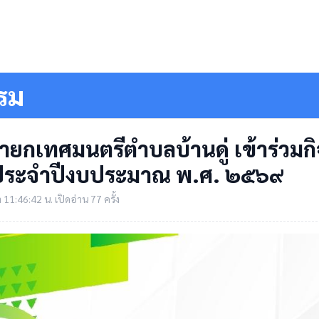
รม
นายกเทศมนตรีตำบลบ้านดู่ เข้าร่วม
์ ประจำปีงบประมาณ พ.ศ. ๒๕๖๙
11:46:42 น. เปิดอ่าน 77 ครั้ง