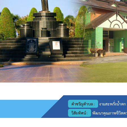
คำขวัญตำบล :
งามสะพรั่งน้ำตก
วิสัยทัศน์ :
พัฒนาคุณภาพชีวิตความเ