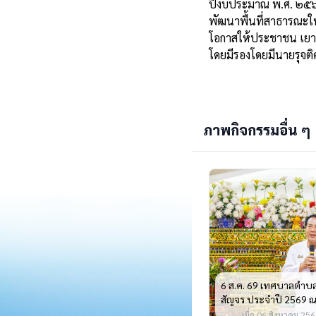
ปีงบประมาณ พ.ศ. ๒๕๖๙ 
พัฒนาพื้นที่สาธารณะให
โอกาสให้ประชาชน เยาว
โดยมีรองโดยมีนายรุจติศ
ภาพกิจกรรมอื่น ๆ
6 ส.ค. 69 เทศบาลตำบลบ
สัญจร ประจำปี 2569 ณ ว
เมื่อ 06 สิงหาคม 2569