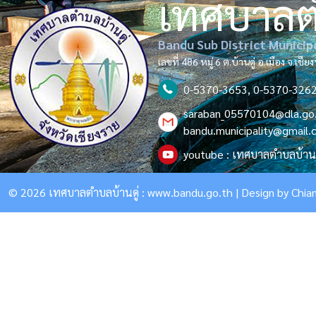
เทศบาล
Bandu Sub District Municip
เลขที่ 486 หมู่ 6 ต.บ้านดู่ อ.เมือง จ.เช
0-5370-3653, 0-5370-326
saraban_05570104@dla.go
bandu.municipality@gmail
youtube : เทศบาลตำบลบ้านด
© 2026 เทศบาลตำบลบ้านดู่ :
www.bandu.go.th
| Design by
Chian