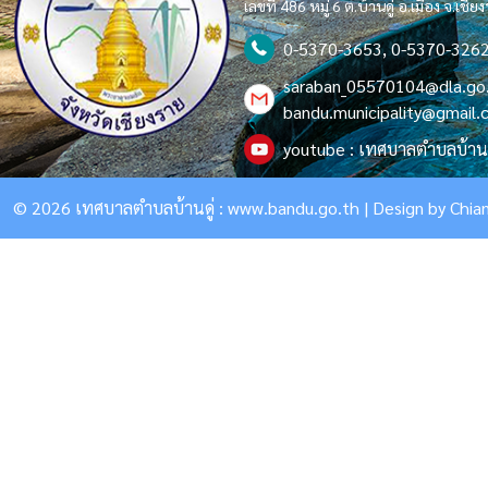
เลขที่ 486 หมู่ 6 ต.บ้านดู่ อ.เมือง จ.เช
0-5370-3653, 0-5370-326
saraban_05570104@dla.go
bandu.municipality@gmail
youtube : เทศบาลตำบลบ้านด
© 2026 เทศบาลตำบลบ้านดู่ :
www.bandu.go.th
| Design by
Chian