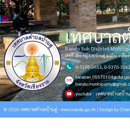
เทศบาล
Bandu Sub District Municip
เลขที่ 486 หมู่ 6 ต.บ้านดู่ อ.เมือง จ.เช
0-5370-3653, 0-5370-326
saraban_05570104@dla.go
bandu.municipality@gmail
youtube : เทศบาลตำบลบ้านด
© 2026 เทศบาลตำบลบ้านดู่ :
www.bandu.go.th
| Design by
Chian