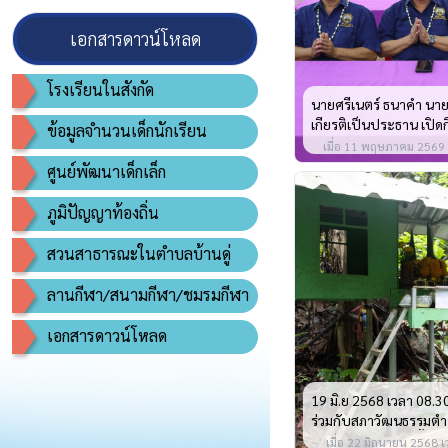
เอกสารดาวน์โหลด
โรงเรียนในสังกัด
นายศรีเนตร์ ธนาคำ นาย
เกียรติเป็นประธาน เปิด
ข้อมูลจำนวนเด็กนักเรียน
คารวะรดน้ำดำหัว ผู้สูงอ
เมื่อ 11 พฤษภาคม 2569 เ
ศูนย์พัฒนาเด็กเล็ก
ภูมิปัญญาท้องถิ่น
สวนสาธารณะในตำบลบ้านดู่
ลานกีฬา/สนามกีฬา/ชมรมกีฬา
เอกสารดาวน์โหลด
19 มิ.ย 2568 เวลา 08.3
ร่วมกับสภาวัฒนธรรมตำบ
โครงการประเพณีเลี้ยงผ
เมื่อ 22 มิถุนายน 2568 เ