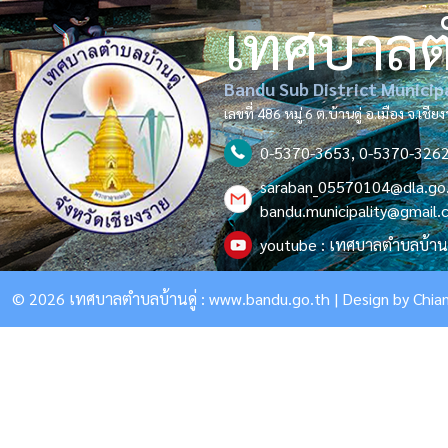
เทศบาล
Bandu Sub District Municip
เลขที่ 486 หมู่ 6 ต.บ้านดู่ อ.เมือง จ.เช
0-5370-3653, 0-5370-326
saraban_05570104@dla.go
bandu.municipality@gmail
youtube : เทศบาลตำบลบ้านด
© 2026 เทศบาลตำบลบ้านดู่ :
www.bandu.go.th
| Design by
Chian