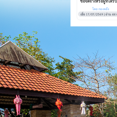
ซื้อจัดจ้างหรือผู้ที่ได้รับ
การคัดเลือกและสาระ
โดย กองคลัง
สำคัญของสัญญาหรือข
เมื่อ 17/07/2569 | อ่าน 44 ค
ตกลงเป็นหนังสือประ
ไตรมาสที่ 3 เดือน
เมษายน พ.ศ.2569 ถึ
เดือน มิถุนายน
พ.ศ.2569