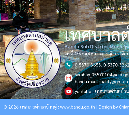
เทศบาล
Bandu Sub District Municip
เลขที่ 486 หมู่ 6 ต.บ้านดู่ อ.เมือง จ.เช
0-5370-3653, 0-5370-326
saraban_05570104@dla.go
bandu.municipality@gmail
youtube : เทศบาลตำบลบ้านด
© 2026 เทศบาลตำบลบ้านดู่ :
www.bandu.go.th
| Design by
Chian