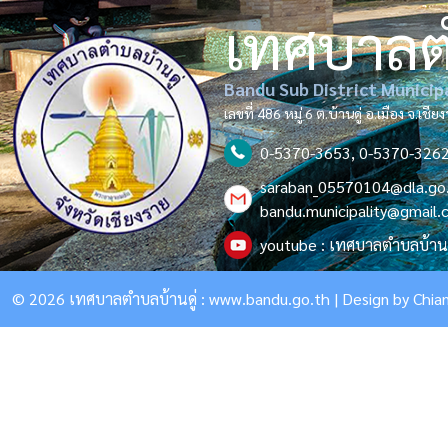
เทศบาล
Bandu Sub District Municip
เลขที่ 486 หมู่ 6 ต.บ้านดู่ อ.เมือง จ.เช
0-5370-3653, 0-5370-326
saraban_05570104@dla.go
bandu.municipality@gmail
youtube : เทศบาลตำบลบ้านด
© 2026 เทศบาลตำบลบ้านดู่ :
www.bandu.go.th
| Design by
Chian